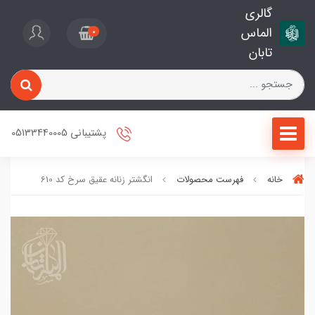
گالری
الماس
0
تابان
پشتیبانی 05133440005
خانه
فهرست محصولات
انگشتر زنانه عقیق سرخ کد 610