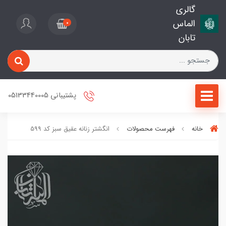
گالری
الماس
0
تابان
پشتیبانی 05133440005
خانه
فهرست محصولات
انگشتر زنانه عقیق سبز کد 599