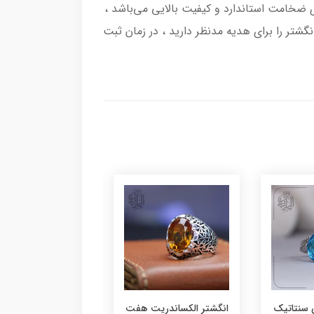
رکاب انگشتر از نقره اصل با عیار بین المللی 925 ساخته شده و دارای ضخامت استاندارد و کیفیت بالایی می‌باشد ،
انگشتر را برای هدیه مدنظر دارید ، در زمان ثبت
 سنتاتیک
انگشتر الکساندریت هفت
انگشتر یاقوت سرخ م