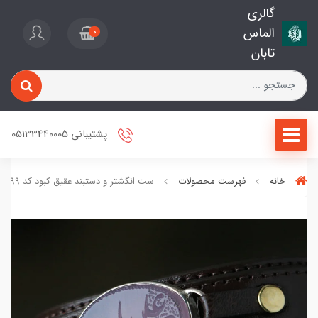
گالری
الماس
0
تابان
پشتیبانی 05133440005
خانه
فهرست محصولات
ست انگشتر و دستبند عقیق کبود کد 1099