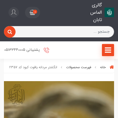
گالری
الماس
0
تابان
پشتیبانی 05133440005
خانه
فهرست محصولات
انگشتر مردانه یاقوت کبود کد 2357