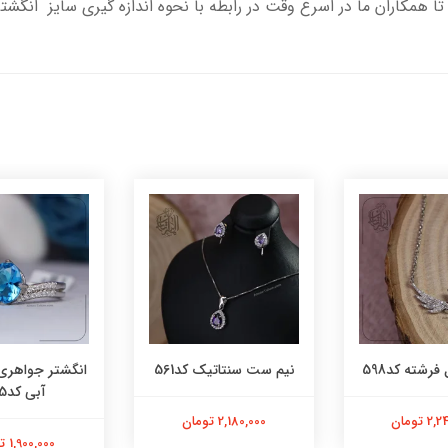
تا همکاران ما در اسرع وقت در رابطه با نحوه اندازه گیری سایز انگشت
فرشته کد598
نیم ست سنتاتیک کد561
انگشتر جواهری
آبی کد565
 تومان
2,180,000 تومان
1,900,000 تومان