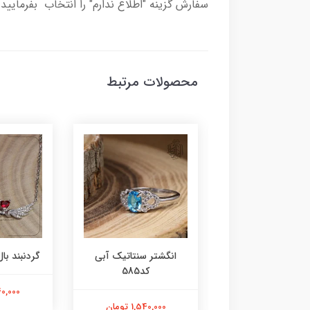
سفارش گزینه "اطلاع ندارم" را انتخاب بفرمایید 
محصولات مرتبط
ر عقیق زرد کد584
انگشتر سنتاتیک آبی
گردنبند بال 
کد585
1,800,000 تومان
2,240,000
1,540,000 تومان