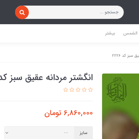
 الشمس
بیشتر
 سبز کد 2226
انگشتر مردانه عقیق سبز کد 226
6,860,000
تومان
سایز