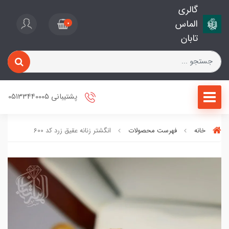
گالری
الماس
0
تابان
پشتیبانی 05133440005
خانه
فهرست محصولات
انگشتر زنانه عقیق زرد کد 600