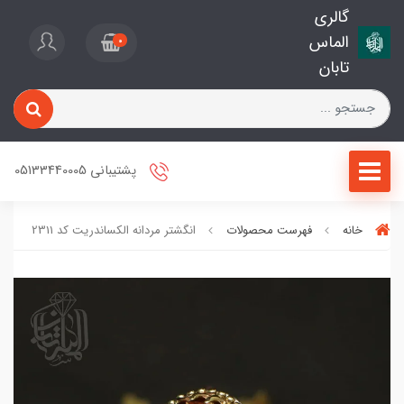
گالری
الماس
0
تابان
پشتیبانی 05133440005
خانه
فهرست محصولات
انگشتر مردانه الکساندریت کد 2311