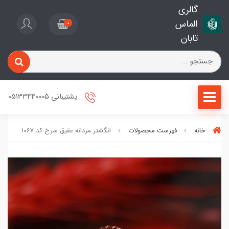
گالری
الماس
0
تابان
پشتیبانی 05133440005
خانه
فهرست محصولات
انگشتر مردانه عقیق سرخ کد 1067