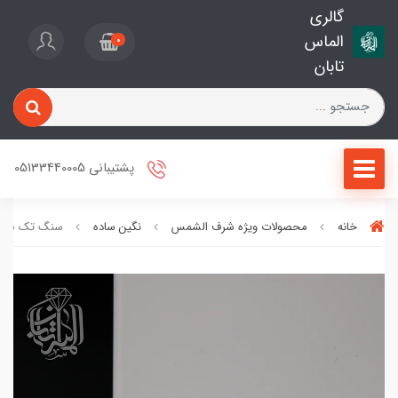
گالری
الماس
0
تابان
پشتیبانی 05133440005
خانه
محصولات ویژه شرف الشمس
نگین ساده
سنگ تک شرف