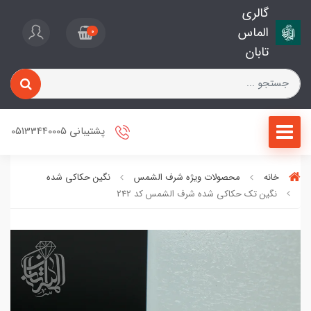
گالری
الماس
0
تابان
پشتیبانی 05133440005
خانه
محصولات ویژه شرف الشمس
نگین حکاکی شده
نگین تک حکاکی شده شرف الشمس کد 242