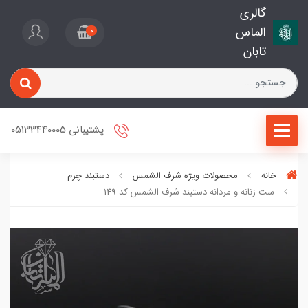
گالری
الماس
0
تابان
پشتیبانی 05133440005
خانه
محصولات ویژه شرف الشمس
دستبند چرم
ست زنانه و مردانه دستبند شرف الشمس کد 149