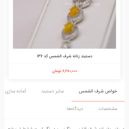
دستبند زنانه شرف الشمس کد 136
6,280,000 تومان
خواص شرف الشمس
سایز دستبند
آماده سازی و 
مشخصات
دیدگاه‌ها