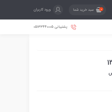
ورود کاربران
سبد خرید شما
0
پشتیبانی 05133440005
س