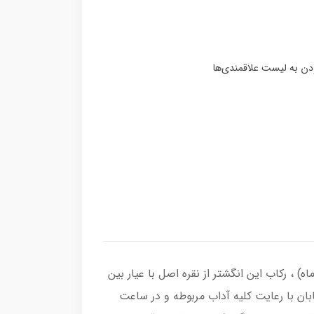
یق زرد ( آماده حکاکی ذکر شرف الشمس با کلیه آداب مربوطه و به نام شما در 19 فروردین ماه) ، رکاب این انگشتر از نقره اصل با عیار بین
ابان با رعایت کلیه آداب مربوطه و در ساعت