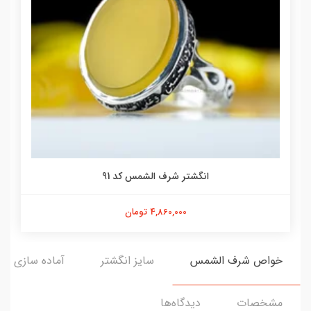
انگشتر شرف الشمس کد 91
4,860,000 تومان
خواص شرف الشمس
سایز انگشتر
آماده سازی و ا
مشخصات
دیدگاه‌ها