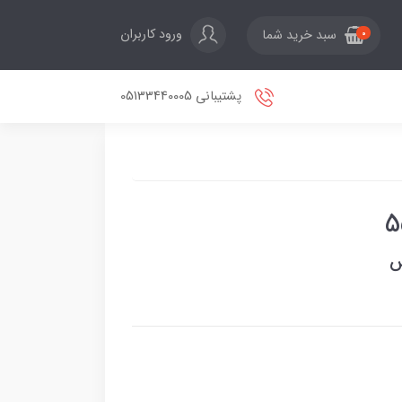
ورود کاربران
سبد خرید شما
0
پشتیبانی 05133440005
س