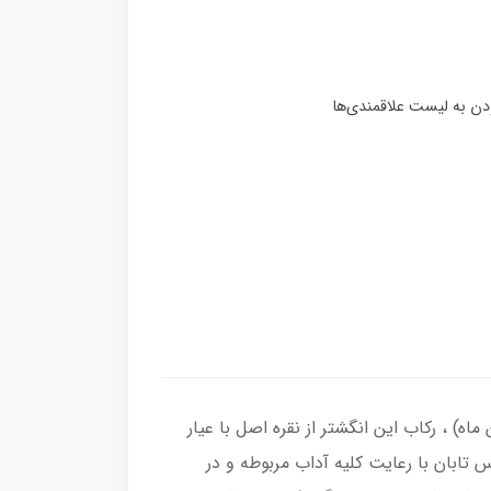
گ عقیق زرد ( آماده حکاکی ذکر شرف الشمس با کلیه آداب مربوطه و به نام شما در 19 فروردین ماه) ، رکاب این انگشتر از نقره اصل با عیار
اس تابان با رعایت کلیه آداب مربوطه و در