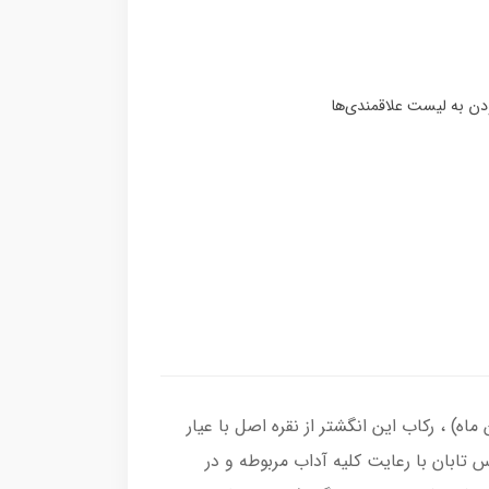
گ عقیق زرد ( آماده حکاکی ذکر شرف الشمس با کلیه آداب مربوطه و به نام شما در 19 فروردین ماه) ، رکاب این انگشتر از نقره اصل با عیار
اس تابان با رعایت کلیه آداب مربوطه و در