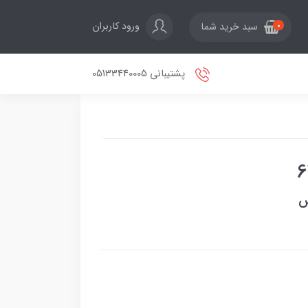
ورود کاربران
سبد خرید شما
0
پشتیبانی 05133440005
س