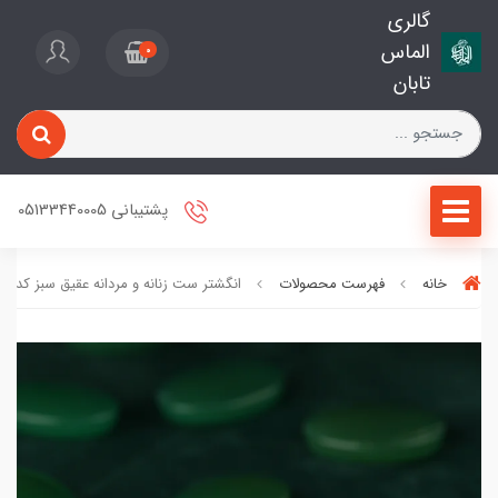
گالری
الماس
0
تابان
پشتیبانی 05133440005
خانه
فهرست محصولات
انگشتر ست زنانه و مردانه عقیق سبز کد 1114