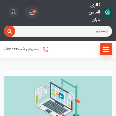
گالری
الماس
0
تابان
پشتیبانی 05133440005