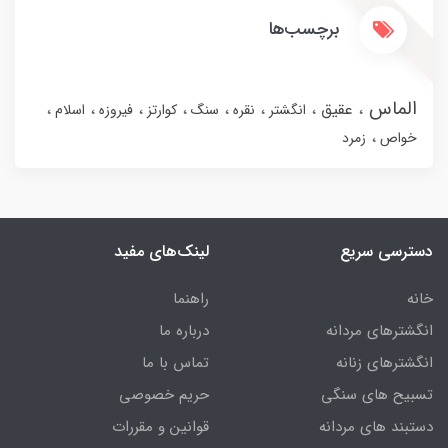
برچسب‌ها
الماس
عقیق
انگشتر
نقره
سنگ
کوارتز
فیروزه
اسلام
خواص
زمرد
دسترسی سریع
لینک‌های مفید
خانه
راهنما
انگشترهای مردانه
درباره ما
انگشترهای زنانه
تماس با ما
تسبیح های سنگی
حریم خصوصی
دستبند های مردانه
قوانین و مقررات