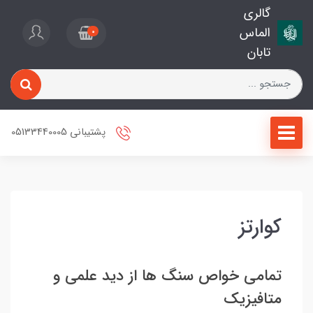
گالری
الماس
0
تابان
پشتیبانی 05133440005
کوارتز
تمامی خواص سنگ ها از دید علمی و
متافیزیک